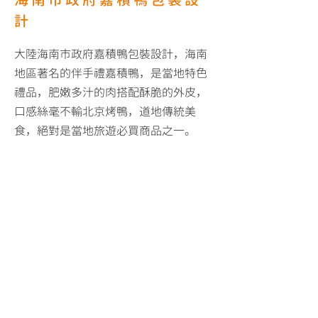
計
大陸海南市政府嘉積鴨包裝設計，海南
地區著名的伴手禮嘉積鴨，是當地特色
禮品，肥嫩多汁的肉搭配酥脆的外皮，
口感絲毫不輸北京烤鴨，道地傳統美
食，絕對是當地旅遊必買商品之一。
嘉積鴨伴手禮盒定位在文化場域禮贈品
使用，包裝整體視覺
清新脫俗，背景的
黃就如同醬汁刷在
鴨肉表面一樣
，因嘉
積鴨入口總能在一筆墨在紙上的時間
裡，化開於嘴裡，便以書法蟬頭接燕尾
來表示一口接一口之意。
BACK